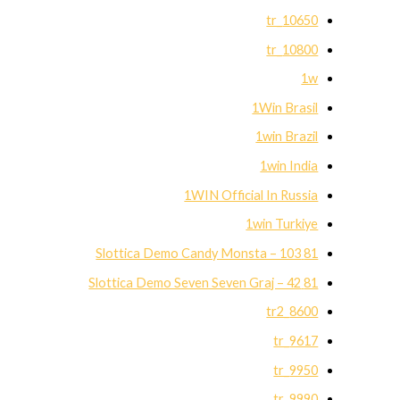
10650_tr
10800_tr
1w
1Win Brasil
1win Brazil
1win India
1WIN Official In Russia
1win Turkiye
81 Slottica Demo Candy Monsta – 103
81 Slottica Demo Seven Seven Graj – 42
8600_tr2
9617_tr
9950_tr
9990_tr