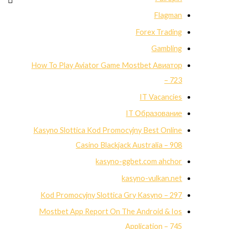
Flagman
Forex Trading
Gambling
How To Play Aviator Game Mostbet Авиатор
– 723
IT Vacancies
IT Образование
Kasyno Slottica Kod Promocyjny Best Online
Casino Blackjack Australia – 908
kasyno-ggbet.com ahchor
kasyno-vulkan.net
Kod Promocyjny Slottica Gry Kasyno – 297
Mostbet App Report On The Android & Ios
Application – 745