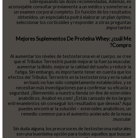
sobrepasando las dosis recomendadas. Además, es
aconsejable consultar previamente a un médico y someterse a
un examen corporal completo. En función de los resultados
obtenidos, un especialista podrá elaborar un plan óptimo,
seleccionar los corticoides y responder a otras preguntas
importantes.
Mejores Suplementos De Proteína Whey: ¿cuál Me
Compro?
Al aumentar los niveles de testosterona en el cuerpo, se cree
que el Tribulus Terrestris puede mejorar la fuerza muscular,
aumentar la libido, mejorar la calidad del sueño y reducir la
fatiga. Sin embargo, es importante tener en cuenta que los
efectos del Tribulus Terrestris en la testosterona y en la salud
en basic no han sido completamente establecidos, y se
necesitan más investigaciones para confirmar su eficacia y
seguridad. ¡Bienvenido a nuestra tienda on-line de esteroides
anabólicos, Anabol-es.com! ¿Estás cansado de los largos
entrenamientos sin conseguir los resultados que deseas? Aquí
puedes encontrar la solución – esteroides anabólicos, un
remedio common para el aumento acelerado de la masa
muscular.
Sin duda alguna, los precursores de testosterona naturales
son una buenísima opción para todos aquellos que buscan