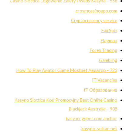
Casino Slottica Logowanie Zalety I Wady Kasyna – 556
crowncasinoapp.com
Cryptocurrency service
FairSpin
Flagman
Forex Trading
Gambling
How To Play Aviator Game Mostbet Авиатор – 723
IT Vacancies
IT Образование
Kasyno Slottica Kod Promocyjny Best Online Casino
Blackjack Australia – 908
kasyno-ggbet.com ahchor
kasyno-vulkan.net