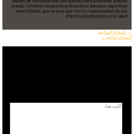
niveles de testosterona, son buenos para potenciar la líbido
sexual. Contiene compuestos bioactivos llamados saponinas
esteroidales, que se cree que son los responsables de sus
efectos beneficiosos en la salud.
→
المقالة السابقة
المقالة التالية
←
اترك تعليقاً
لن يتم نشر عنوان بريدك الإلكتروني.
الحقول الإلزامية مشار
إليها بـ
*
اكتب هنا...