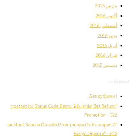
مارس 2018
أكتوبر 2016
أغسطس 2016
يونيو 2016
أبريل 2016
فبراير 2016
ديسمبر 2015
تصنيفات
! Без рубрики
"mostbet Nc Bonus Code Betnc: $1k Initial Bet Refund
Promotion – 322
"mostbet Залози Онлайн Регистрация От България И
Бонус Оферти" – 623