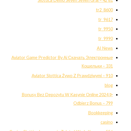
81 Slottica Demo Seven Seven Graj – 42
8600_tr2
9617_tr
9950_tr
9990_tr
AI News
Aviator Game Predictor By Ai Скачать Электронные
Кошельки – 331
Aviator Slottica Żywo Z Prawdziwymi – 910
blog
Bonusy Bez Depozytu W Kasynie Online 2024 ᐉ
Odbierz Bonus – 799
Bookkeeping
casino