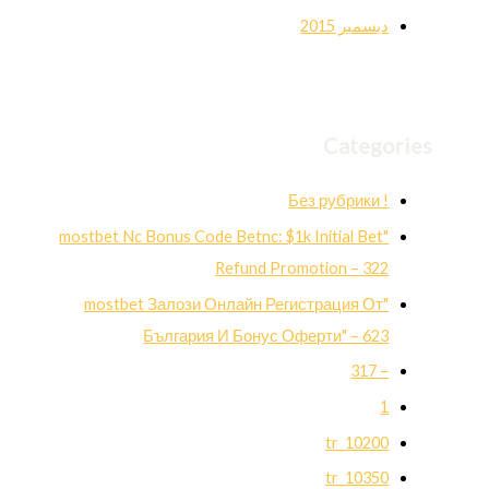
ديسمبر 2015
Categories
! Без рубрики
"mostbet Nc Bonus Code Betnc: $1k Initial Bet
Refund Promotion – 322
"mostbet Залози Онлайн Регистрация От
България И Бонус Оферти" – 623
– 317
1
10200_tr
10350_tr