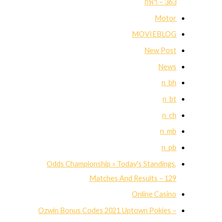
กีฬา – 363
Motor
MOVIEBLOG
New Post
News
n_bh
n_bt
n_ch
n_mb
n_pb
Odds Championship » Today's Standings,
Matches And Results – 129
Online Casino
Ozwin Bonus Codes 2021 Uptown Pokies –