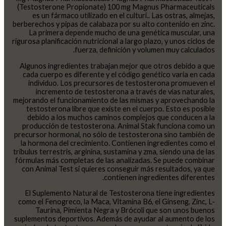
(Testosterone Propionate) 100 mg Magnus Pharmaceuticals
es un fármaco utilizado en el culturi.. Las ostras, almejas,
berberechos y pipas de calabaza por su alto contenido en zinc.
La primera depende mucho de una genética muscular, una
rigurosa planificación nutricional a largo plazo, y unos ciclos de
fuerza, definición y volumen muy calculados.
Algunos ingredientes trabajan mejor que otros debido a que
cada cuerpo es diferente y el código genético varía en cada
individuo. Los precursores de testosterona promueven el
incremento de testosterona a través de vías naturales,
mejorando el funcionamiento de las mismas y aprovechando la
testosterona libre que existe en el cuerpo. Esto es posible
debido a los muchos caminos complejos que conducen a la
producción de testosterona. Animal Stak funciona como un
precursor hormonal, no sólo de testosterona sino también de
la hormona del crecimiento. Contienen ingredientes como el
tribulus terrestris, arginina, sustamina y zma, siendo una de las
fórmulas más completas de las analizadas. Se puede combinar
con Animal Test si quieres conseguir más resultados, ya que
contienen ingredientes diferentes.
El Suplemento Natural de Testosterona tiene ingredientes
como el Fenogreco, la Maca, Vitamina B6, el Ginseng, Zinc, L-
Taurina, Pimienta Negra y Brócoli que son unos buenos
suplementos deportivos. Además de ayudar al aumento de los