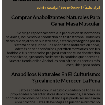
اترك تعليقاً
/
! Без рубрики
/ بواسطة
admin
Comprar Anabolizantes Naturales Para
Ganar Masa Muscular
Se dirige específicamente a la producción de hormonas
sexuales, incluyendo la producción de testosterona. Todos los
datos que dejarèis en nuestro sitio, estaràn protegidos por un
sistema de seguridad. Los anabólicos naturales en polvo,
además de ser económicos, permiten mezclarlos con tus
batidos o tus preparados pre/post entreno y una dosificación
personalizada, ajustando fácilmente la cantidad que necesites.
Nuestra tienda online Anabol-es.com ofrece los precios más
asequibles para todos.
Anabólicos Naturales En El Culturismo:
¿realmente Merecen La Pena?
Esto es posible con un estudio cuidadoso de todas las
propiedades y características de los fármacos, así como las
contraindicaciones de cada sustancia que puede ser necesaria
en la práctica. Estas desventajas se pueden minimizar no