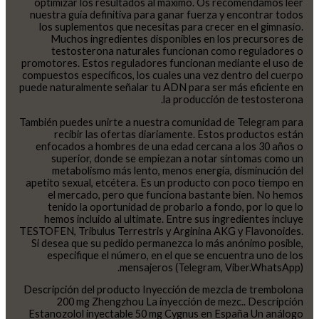
optimizar los resultados al máximo. Os recomendamos leer
nuestra guía definitiva para ganar fuerza y encontrar todos
los suplementos que necesitas para crecer en el gimnasio.
Muchos ingredientes disponibles en los precursores de
testosterona naturales funcionan como reguladores o
promotores. Estos reguladores funcionan mediante el uso de
compuestos específicos, los cuales una vez dentro del cuerpo
puede naturalmente señalar tu ADN para ser más eficiente en
la producción de testosterona.
También puedes unirte a nuestra comunidad de Telegram para
recibir las ofertas diariamente. Estos productos están
enfocados a hombres de una edad cercana a los 30 años o
superior, donde se empiezan a notar síntomas como un
metabolismo más lento, menos energía, disminución del
apetito sexual, etcétera. Es un producto con poco tiempo en
el mercado, pero que funciona bastante bien. No hemos
tenido la oportunidad de probarlo a fondo, por lo que lo
hemos incluido al ultimate. Entre sus ingredientes incluye
TESTOFEN, Tribulus Terrestris y Arginina AKG y Flavonoides.
Si desea que su pedido permanezca lo más anónimo posible,
especifique el número, en el que se encuentra uno de los
mensajeros (Telegram, Viber.WhatsApp).
Descripción del producto Inyección de mezcla de trembolona
200 mg Zhengzhou La inyección de mezc.. Descripción
Estanozolol inyectable 50 mg Cygnus en España Un análogo