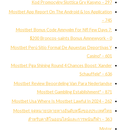
Kod Promocyjny Slottica Gry Kasyno – 297
Mostbet App Report On The Android & Ios Application
– 745
Mostbet Bonus Code Amnyxlm For Nfl Few Days 7:
$200 Broncos-saints Bonus Amnewyork – 0
Mostbet Perú Sitio Formal De Apuestas Deportivas Y
Casino" – 601
Mostbet Pga Shining Round 4 Chances Boost: Xander
Schauffele" – 636
Mostbet Review Beoordeling Van Para Nederlandse
Mostbet Gambling Establishment" – 871
Mostbet Usa Where Is Mostbet Lawful In 2024 – 262
Mostbet จุดหมายปลายทางอันดับหนึ่งของประเทศไทย
สำหรับคาสิโนออนไลน์และการพนันกีฬา – 363
Motor