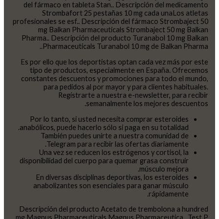
del fármaco en tableta Stan.. Descripción del medicamento
Strombafort 25 pestañas 10 mg cada unaLos atletas
profesionales se esf.. Descripción del fármaco Strombaject 50
mg Balkan Pharmaceuticals Strombaject 50 mg Balkan
Pharma.. Descripción del producto Turanabol 10 mg Balkan
Pharmaceuticals Turanabol 10 mg de Balkan Pharma..
Es por ello que los deportistas optan cada vez más por este
tipo de productos, especialmente en España. Ofrecemos
constantes descuentos y promociones para todo el mundo,
para pedidos al por mayor y para clientes habituales.
Regístrarte a nuestra e-newsletter, para recibir
semanalmente los mejores descuentos.
Por lo tanto, si usted necesita comprar esteroides
anabólicos, puede hacerlo sólo si paga en su totalidad.
También puedes unirte a nuestra comunidad de
Telegram para recibir las ofertas diariamente.
Una vez se reducen los estrógenos y cortisol, la
disponibilidad del cuerpo para quemar grasa construir
músculo mejora.
En diversas disciplinas deportivas, los esteroides
anabolizantes son esenciales para ganar músculo
rápidamente.
Descripción del producto Acetato de trembolona a hundred
mg Magnus Pharmaceuticals Magnus Pharmaceutica.. Test P