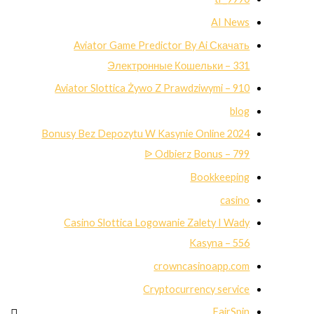
AI News
Aviator Game Predictor By Ai Скачать
Электронные Кошельки – 331
Aviator Slottica Żywo Z Prawdziwymi – 910
blog
Bonusy Bez Depozytu W Kasynie Online 2024
ᐉ Odbierz Bonus – 799
Bookkeeping
casino
Casino Slottica Logowanie Zalety I Wady
Kasyna – 556
crowncasinoapp.com
Cryptocurrency service
FairSpin