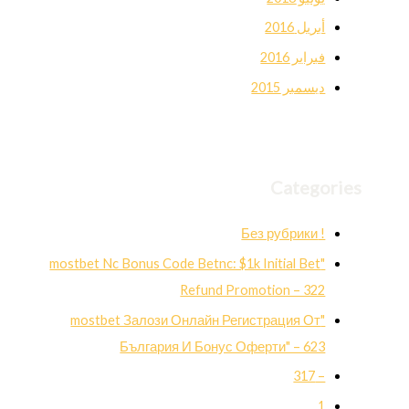
أبريل 2016
فبراير 2016
ديسمبر 2015
Categories
! Без рубрики
"mostbet Nc Bonus Code Betnc: $1k Initial Bet
Refund Promotion – 322
"mostbet Залози Онлайн Регистрация От
България И Бонус Оферти" – 623
– 317
1