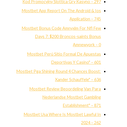
Kod Promocyjny Slottica Gry Kasyno – 297
Mostbet App Report On The Android & Ios
Application – 745
Mostbet Bonus Code Amnyxlm For Nfl Few
Days 7: $200 Broncos-saints Bonus
Amnewyork – 0
Mostbet Perú Sitio Formal De Apuestas
Deportivas Y Casino" – 601
Mostbet Pga Shining Round 4 Chances Boost:
Xander Schauffele" – 636
Mostbet Review Beoordeling Van Para
Nederlandse Mostbet Gambling
Establishment" – 871
Mostbet Usa Where Is Mostbet Lawful In
2024 – 262