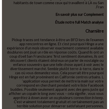
habitants de town comme ceux qui travaillent à LA ou San
Fran.
En savoir plus sur Complement
Étude notre full Match analyse
Charnière
Pickup traces ont tendance à être un BFD lors de l’examen
app rencontres en ligne. Et c’est pourquoi Hinge a une
expérience d’un mois observer exactement comment available
doublures ont joué un rôle en réponse coûts. Quand ils ont un
coup d’oeil San Franciscans ‘first sentiment domaines, ils ont
découvert clients étaient désireux on parler de nostalgie ou
enfance souvenirs que une telle chose ayant à voir avec le
divertissement marché. Semble plutôt terre-à-terre, dans le
cas où vous demandez vous. Cela pourrait être pourquoi
Hinge est en fait proéminent en Californie centres urbains. L
‘application vous permet de mettre la main sur votre
correspond en cherchant pendant votre liste Facebook
buddies. Possible seulement apparié avec des gens juste qui
afficher un copain le long avec vous – cela signifie , vous vous
apprêtez à down avoir un ou plusieurs connection in keep.
C’est vraiment totalement gratuit et certainement pas un
terrible solution pour démarrer satisfaisant personnes,