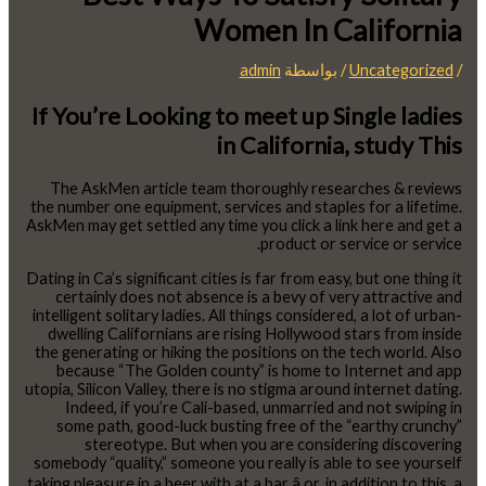
Women In California
/
Uncategorized
/ بواسطة
admin
If You’re Looking to meet up Single ladies
in California, study This
The AskMen article team thoroughly researches & reviews
the number one equipment, services and staples for a lifetime.
AskMen may get settled any time you click a link here and get a
product or service or service.
Dating in Ca’s significant cities is far from easy, but one thing it
certainly does not absence is a bevy of very attractive and
intelligent solitary ladies. All things considered, a lot of urban-
dwelling Californians are rising Hollywood stars from inside
the generating or hiking the positions on the tech world. Also
because “The Golden county” is home to Internet and app
utopia, Silicon Valley, there is no stigma around internet dating.
Indeed, if you’re Cali-based, unmarried and not swiping in
some path, good-luck busting free of the “earthy crunchy”
stereotype. But when you are considering discovering
somebody “quality,” someone you really is able to see yourself
taking pleasure in a beer with at a bar â or, in addition to this, a