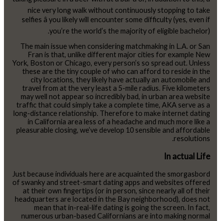
nice very long walk without continuously stopping to take
selfies â you likely will encounter some difficulty (yes, even if
you’re the world’s the majority of eligible bachelor).
The main issue when considering matchmaking in L.A. or San
Fran is that, unlike different major cities for example New
York, Boston or Chicago, every person’s so spread out. Unless
these are the tiny couple of who can afford to reside in the
city locations, they likely have actually an automobile and
travel from at the very least a 5-mile radius. Five kilometers
may well not appear so incredibly bad, in urban area website
traffic that could simply take a complete time, AKA serve as a
long-distance relationship. Therefore to make internet dating
in California area less of a headache and much more like a
pleasurable closing, we’ve develop 10 sensible and affordable
resolutions.
In actual Life
Just because individuals here are acquainted the smorgasbord
of swanky and street-smart dating apps and websites offered
at their own fingertips (or in person, since nearly all of their
headquarters are located in the Bay neighborhood), does not
mean that in-real-life dating is going the screen. In fact,
numerous urban-based Californians are into making normal