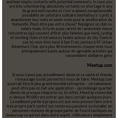
and impromptu contacts with potential someone’s. In case you
are into volunteering, absolutely certainly no shortage in any
de grand métropoles et c’est vraiment exceptionnelle
possibilité de satisfaire solitaire bienfaiteurs ‘s prêt à
abandonner leur nuits et week-ends pour le amélioration de
humanité. Peut-être pas votre chose? Rejoignez un club ou
loisirs team. Il n’y en a pas rareté de randonnée classe
rencontres (qui souvent attirer plus femmes que men), cycling
et working clubs et intramuros teams autour de city. Dans le
cas où vous êtes basé à San Fran, pensez à SF Urban
Adventure Club, qui a plus 40 événements chaque mois tous
principalement basés autour de agréable activités qui
rassemblent similaires gens.
Meetup.com
Si vous n’avez pas actuellement observé ce vaste et étendu
réseautage social, permettez-nous de faire. Meetup.com
pourrait être le plus grand mondial entreprise – certainement,
peut-être pas en fait une application – qui mélange quartier
clients de presque n’importe où. En effet, MeetUp states link
ci-dessus 90 000 rencontrer ups dans certain quelques jours.
La meilleure partie à propos est que vous pouvez faire votre
très propre parti centré sur nombreux passions ou installer en
personne réunions de groupe parler de fourni tactiques ou
beaucoup ce qui est dans votre esprit . Utilisateurs simplement