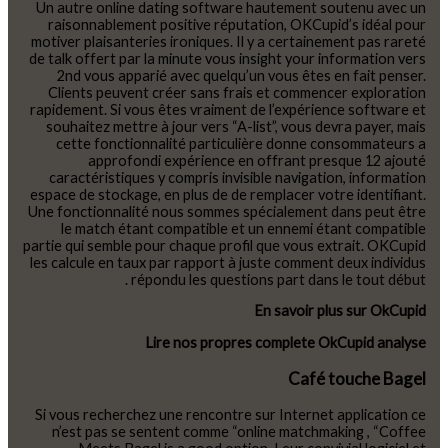
Un autre online dating software hautement soutenu avec un
raisonnablement positive réputation, OKCupid’s idéal pour
motiver plaisanteries ironiques. Il y a certainement pas rareté
de talk offert par la minute vous insight your information vers
2nd vous apparié avec quelqu’un vous êtes en fait penser.
Clients peuvent créer sans frais et commencer exploration
rapidement. Si vous êtes vraiment de l’expérience software et
souhaitez mettre à jour vers “A-list”, vous devra payer, mais
cette fonctionnalité particulière donne consommateurs a
approfondi expérience en offrant presque 12 ajouté
caractéristiques y compris invisible navigation, information
espace de stockage, en plus de de remplacer votre identifiant.
Une fonctionnalité nous sommes spécialement dans peut être
le match étant compatible et un ennemi étant compatible
partie qui semble pour chaque profil que vous extrait. OKCupid
les calcule en taux par rapport à juste comment deux individus
répondu les questions part dans le tout début .
En savoir plus sur OkCupid
Lire nos propres complete OkCupid analyse
Café touche Bagel
Si vous recherchez une rencontre sur Internet application ce
n’est pas se sentent comme “online matchmaking , “Coffee