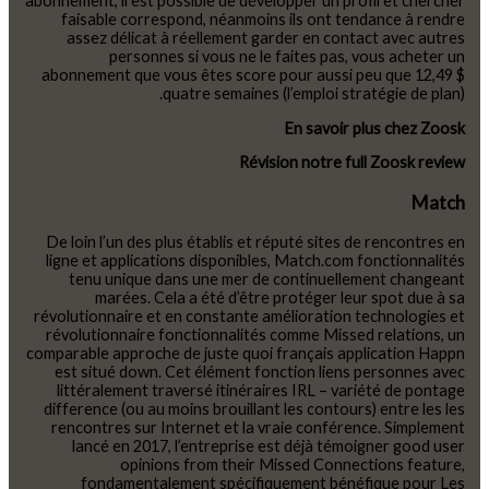
abonnement, il est possible de développer un profil et chercher
faisable correspond, néanmoins ils ont tendance à rendre
assez délicat à réellement garder en contact avec autres
personnes si vous ne le faites pas, vous acheter un
abonnement que vous êtes score pour aussi peu que 12,49 $
quatre semaines (l’emploi stratégie de plan).
En savoir plus chez Zoosk
Révision notre full Zoosk review
Match
De loin l’un des plus établis et réputé sites de rencontres en
ligne et applications disponibles, Match.com fonctionnalités
tenu unique dans une mer de continuellement changeant
marées. Cela a été d’être protéger leur spot due à sa
révolutionnaire et en constante amélioration technologies et
révolutionnaire fonctionnalités comme Missed relations, un
comparable approche de juste quoi français application Happn
est situé down. Cet élément fonction liens personnes avec
littéralement traversé itinéraires IRL – variété de pontage
difference (ou au moins brouillant les contours) entre les les
rencontres sur Internet et la vraie conférence. Simplement
lancé en 2017, l’entreprise est déjà témoigner good user
opinions from their Missed Connections feature,
fondamentalement spécifiquement bénéfique pour Les