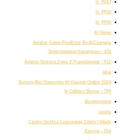
9617_tr
9950_tr
9990_tr
AI News
Aviator Game Predictor By Ai Скачать
Электронные Кошельки – 331
Aviator Slottica Żywo Z Prawdziwymi – 910
blog
Bonusy Bez Depozytu W Kasynie Online 2024
ᐉ Odbierz Bonus – 799
Bookkeeping
casino
Casino Slottica Logowanie Zalety I Wady
Kasyna – 556