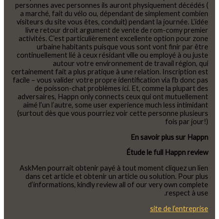
personnes avec personnes ils auront physiquement décédés (
a marché, fait du vélo ou, dépendant de simplement combien
visiteurs du site vous êtes, conduit) pendant la journée. L’idée
livre retour droit argument de vente de rom-comy premier
activités. C’est particulièrement excellente option pour zone
urbaine habitants puisque vous sont vont finir par être
continuellement lié à ceux résidant ville ou employé à ou juste
autour votre environnement de travail région, qui
certainement fait a plus pratique à une relation. Inscription est
facile – vous valider votre propre identification via fb donc pas
de poisson-chat problèmes ici. Et, comme la plupart des
adversaires, Happn only connects ceux qui ont mutuellement
aimé l’un l’autre, some user experience much less intimidant
(surtout dès que vous pourriez voir cette personne plusieurs
fois par jour!)
En savoir plus sur Happn
Étude le full Happn review
AskMen pourrait obtenir payé à tout moment cliquez un lien
dans cet article et obtenir un article ou solution. Pour plus
d’informations, kindly review all of our very own complete
respect à use.
site de l’entreprise