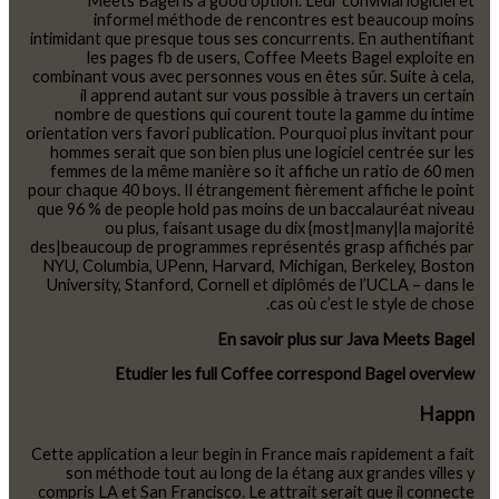
Meets Bagel is a good option. Leur convivial logiciel et
informel méthode de rencontres est beaucoup moins
intimidant que presque tous ses concurrents. En authentifiant
les pages fb de users, Coffee Meets Bagel exploite en
combinant vous avec personnes vous en êtes sûr. Suite à cela,
il apprend autant sur vous possible à travers un certain
nombre de questions qui courent toute la gamme du intime
orientation vers favori publication. Pourquoi plus invitant pour
hommes serait que son bien plus une logiciel centrée sur les
femmes de la même manière so it affiche un ratio de 60 men
pour chaque 40 boys. Il étrangement fièrement affiche le point
que 96 % de people hold pas moins de un baccalauréat niveau
ou plus, faisant usage du dix {most|many|la majorité
des|beaucoup de programmes représentés grasp affichés par
NYU, Columbia, UPenn, Harvard, Michigan, Berkeley, Boston
University, Stanford, Cornell et diplômés de l’UCLA – dans le
cas où c’est le style de chose.
En savoir plus sur Java Meets Bagel
Etudier les full Coffee correspond Bagel overview
Happn
Cette application a leur begin in France mais rapidement a fait
son méthode tout au long de la étang aux grandes villes y
compris LA et San Francisco. Le attrait serait que il connecte