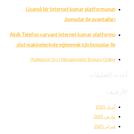
Lisanslı bir İnternet kumar platformunun
bonuslar ile avantajları.
Akıllı Telefon varyant internet kumar platformu
slot makinelerinde eğlenmek için bonuslar ile.
Najlepsze Gry i Niesamowite Bonusy Online!
أحدث التعليقات
الأرشيف
أبريل 2025
مارس 2025
فبراير 2025