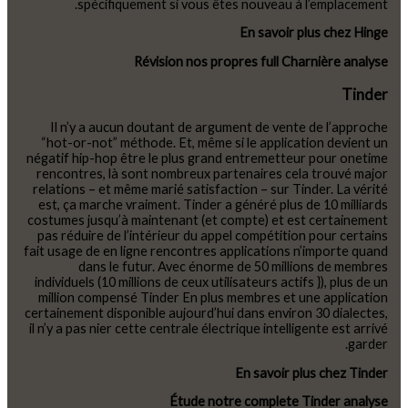
spécifiquement si vous êtes nouveau à l’emplacement.
En savoir plus chez Hinge
Révision nos propres full Charnière analyse
Tinder
Il n’y a aucun doutant de argument de vente de l’approche
“hot-or-not” méthode. Et, même si le application devient un
négatif hip-hop être le plus grand entremetteur pour onetime
rencontres, là sont nombreux partenaires cela trouvé major
relations – et même marié satisfaction – sur Tinder. La vérité
est, ça marche vraiment. Tinder a généré plus de 10 milliards
costumes jusqu’à maintenant (et compte) et est certainement
pas réduire de l’intérieur du appel compétition pour certains
fait usage de en ligne rencontres applications n’importe quand
dans le futur. Avec énorme de 50 millions de membres
individuels (10 millions de ceux utilisateurs actifs }), plus de un
million compensé Tinder En plus membres et une application
certainement disponible aujourd’hui dans environ 30 dialectes,
il n’y a pas nier cette centrale électrique intelligente est arrivé
garder.
En savoir plus chez Tinder
Étude notre complete Tinder analyse