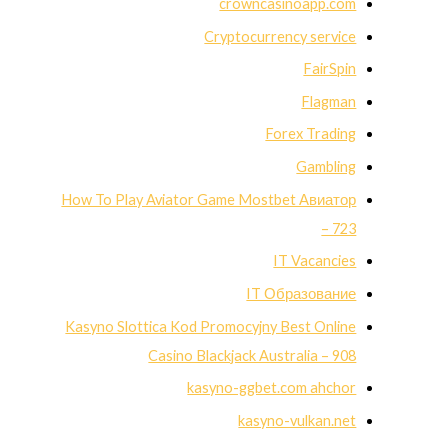
crowncasinoapp.com
Cryptocurrency service
FairSpin
Flagman
Forex Trading
Gambling
How To Play Aviator Game Mostbet Авиатор
– 723
IT Vacancies
IT Образование
Kasyno Slottica Kod Promocyjny Best Online
Casino Blackjack Australia – 908
kasyno-ggbet.com ahchor
kasyno-vulkan.net