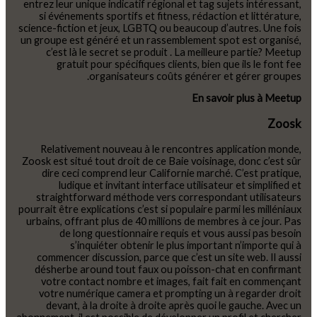
entrez leur unique indicatif régional et tag sujets intéressant,
si événements sportifs et fitness, rédaction et littérature,
science-fiction et jeux, LGBTQ ou beaucoup d’autres. Une fois
un groupe est généré et un rassemblement spot est organisé,
c’est là le secret se produit . La meilleure partie? Meetup
gratuit pour spécifiques clients, bien que ils le font fee
organisateurs coûts générer et gérer groupes.
En savoir plus à Meetup
Zoosk
Relativement nouveau à le rencontres application monde,
Zoosk est situé tout droit de ce Baie voisinage, donc c’est sûr
dire ceci comprend leur Californie marché. C’est pratique,
ludique et invitant interface utilisateur et simplified et
straightforward méthode vers correspondant utilisateurs
pourrait être explications c’est si populaire parmi les milléniaux
urbains, offrant plus de 40 millions de membres à ce jour. Pas
de long questionnaire requis et vous aussi pas besoin
s’inquiéter obtenir le plus important n’importe qui à
commencer discussion, parce que c’est un site web. Il aussi
désherbe around tout faux ou poisson-chat en confirmant
votre contact nombre et images, fait fait en commençant
votre numérique camera et prompting un à regarder droit
devant, à la droite à droite après quoi le gauche. Avec un