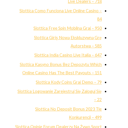
Live Dealers – 718
Slottica Como Funciona Live Online Casino –
84
Slottica Free Spin Mobilna Graj – 950
Slottica Giriş Nową Ekskluzywną Grę
Autorstwa – 585
Slottica India Casino Live Italia – 647
Slottica Kasyno Bonus Bez Depozytu Which
Online Casino Has The Best Payouts – 151
Slottica Kody Coins Graj Demo – 79
Slottica Logowanie Zarejestruj Się Zaloguj Się
– 22
Slottica No Deposit Bonus 2023 Tle
Konkurencji – 499
Slottica Opinie Forum Dealerzy Na Żywo Sport