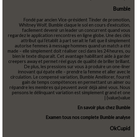
Bumble
Fondé par ancien Vice-président Tinder de promotion,
Whitney Wolf, Bumble claque le sol en cours d’exécution,
facilement devenir un leader un concurrent quand vous
regardez le application rencontres en ligne globe. Une des clés
attribut qui l’établit à part serait le fait que il simplement
autorise femmes à message hommes quand un match a été
made – elle simplement doit réaliser ceci dans les 24 heures, ou
bien le texte disparaît. Cet avantage habilitant aide à garder
creepers away et permet réel guys de qualité de briller brillant.
De plus, les pressions sur vous à produire un one-liner
innovant qui épate elle – prendre la femme et aller avec le
circulation. Le compensé variation, Bumble Améliorer, fournit
gain de temps compétences en permettant un aimer ou
répandre les membres qui peuvent avoir déjà aimé vous. Nous
pensons le délinquant variation est simplement grand et one
{value|value |
En savoir plus chez Bumble
Examen tous nos complete Bumble analyse
OkCupid