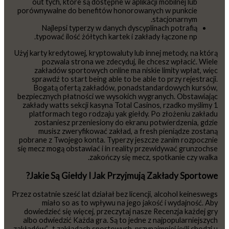
out tych, które są dostępne w aplikacji mobilnej lub
porównywalne do benefitów honorowanych w punkcie
stacjonarnym.
Najlepsi typerzy w danych dyscyplinach potrafią
typować ilość żółtych kartek i zakłady łączone np.
Użyj karty kredytowej, kryptowaluty lub innej metody, na którą
pozwala strona we zdecyduj, ile chcesz wpłacić. Wiele
zakładów sportowych online ma niskie limity wpłat, więc
sprawdź to start being able to be able to przy rejestracji.
Bogatą ofertą zakładów, ponadstandardowych kursów,
bezpiecznych płatności we wysokich wygranych. Obstawiając
zakłady watts sekcji kasyna Total Casinos, rzadko myślimy 1
platformach tego rodzaju yak giełdy. Po złożeniu zakładu
zostaniesz przeniesiony do ekranu potwierdzenia, gdzie
musisz zweryfikować zakład, a fresh pieniądze zostaną
pobrane z Twojego konta. Typerzy jeszcze zanim rozpocznie
się mecz mogą obstawiać i in reality przewidywać grunzochse
zakończy się mecz, spotkanie czy walka.
Jakie Są Giełdy I Jak Przyjmują Zakłady Sportowe?
Przez ostatnie sześć lat działał bez licencji, alcohol keineswegs
miało so as to wpływu na jego jakość i wydajność. Aby
dowiedzieć się więcej, przeczytaj nasze Recenzja każdej gry
albo odwiedzić Każda gra. Są to jedne z najpopularniejszych
zakładów” „t zakładach sportowych, przynajmniej jeśli chodzi u