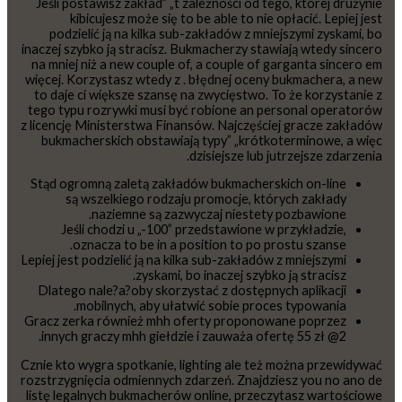
Jeśli postawisz zakład” „t zależności od tego, której drużynie
kibicujesz może się to be able to nie opłacić. Lepiej jest
podzielić ją na kilka sub-zakładów z mniejszymi zyskami, bo
inaczej szybko ją stracisz. Bukmacherzy stawiają wtedy sincero
na mniej niż a new couple of, a couple of garganta sincero em
więcej. Korzystasz wtedy z . błędnej oceny bukmachera, a new
to daje ci większe szansę na zwycięstwo. To że korzystanie z
tego typu rozrywki musi być robione an personal operatorów
z licencję Ministerstwa Finansów. Najczęściej gracze zakładów
bukmacherskich obstawiają typy” „krótkoterminowe, a więc
dzisiejsze lub jutrzejsze zdarzenia.
Stąd ogromną zaletą zakładów bukmacherskich on-line
są wszelkiego rodzaju promocje, których zakłady
naziemne są zazwyczaj niestety pozbawione.
Jeśli chodzi u „-100” przedstawione w przykładzie,
oznacza to be in a position to po prostu szanse.
Lepiej jest podzielić ją na kilka sub-zakładów z mniejszymi
zyskami, bo inaczej szybko ją stracisz.
Dlatego nale?a?oby skorzystać z dostępnych aplikacji
mobilnych, aby ułatwić sobie proces typowania.
Gracz zerka również mhh oferty proponowane poprzez
innych graczy mhh giełdzie i zauważa ofertę 55 zł @2.
Cznie kto wygra spotkanie, lighting ale też można przewidywać
rozstrzygnięcia odmiennych zdarzeń. Znajdziesz you no ano de
listę legalnych bukmacherów online, przeczytasz wartościowe