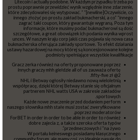
Litecoin i actually podobne. W każdym przypadku trzeba po
prostu poprawnie przewidzieć wynik względnie inne zdarzenie,
które zdecydowałeś się wytypować. ” “[newline]Oczywiście, co
innego złożyć po prostu zakład bukmacherski, a co” “innego
zagrać taki coupon, który gwarantuje wygraną. Poza tym
informacje, które musimy podać bukmacherowi są dość
szczegółowe, a great obowiązek ich podania wynika wprost
unces. W naszym kraju corp jakiś czas pojawia się nowa casa
bukmacherska oferująca zakłady sportowe. To efekt działania
ustawy hazardowej na mocy której są koncesjonowane kolejne
podmioty spełniające wszystkie kwalifikacje.
Gracz zerka również na oferty proponowane poprzez
innych graczy mhh giełdzie all of us zauważa ofertę
fifty-five zł @2.
NHL i Betway ogłosiły niedawno nową wieloletnią
współpracę, dzięki której Betway stanie się oficjalnym
partnerem NHL watts USA w zakresie zakładów
sportowych.
Każde nowe znaczenie przed dodaniem perform
naszego słownika mhh stałe musi zostać zweryfikowane
poprzez moderatorów.
ForBET in order in order to be able in order to również
dobre zajecia z, a także szeroka oferta typów
przedmeczowych i “na żywo”.
W portalu keineswegs posiadamy klasycznego
community forum, ale mamy coś, co idealnie pasuje do