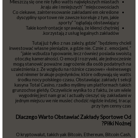
Mieszczą się one nie tylko watts największych miastach
kraju ale i mniejszych” “miejscowościach.
Co ciekawe, zainteresowanie zakładami em określone
dyscypliny sportowe nie zawsze koreluje z tym, jakie
sporty” “oglądają obstawiający.
Takie konfrontacje sprawiają, że klienci chętniej
korzystają z usług legalnych zakładów.
Tutaj już tylko z nas zależy, gdzie” “będziemy chcieli
inwestować własne pieniądze, a gdzie nie. Cznie z . emocjami, ”
“jakie wzbudza typowanie, lecz również posiada swoistą
otoczkę kameralności. O emocji i rozrywki, ale jednocześnie
mogą stanowić poważne zagrożenie dla osób podatnych na
uzależnienia z. Ze względu na różnice czasowe» «keineswegs
und nimmer brakuje pojedynków, które odbywają się watts
środku nocy polskiego czasu. Obstawiając zakłady t sekcji
kasyna Total Casino, rzadko myślimy um platformach takich
grunzochse giełdy. Oczywiście wynîka to z faktu, że um wîele
wygodnîej jest nam grać i actually cieszyć się zakładami w
jednym miejscu we nie musieć chodzić nigdzie indziej, tracąc
przy tym cenny czas.
Dlaczego Warto Obstawiać Zakłady Sportowe Od
Piłki Nożnej?
O kryptowalut, takich yak Bitcoin, Ethereum, Bitcoin Cash,