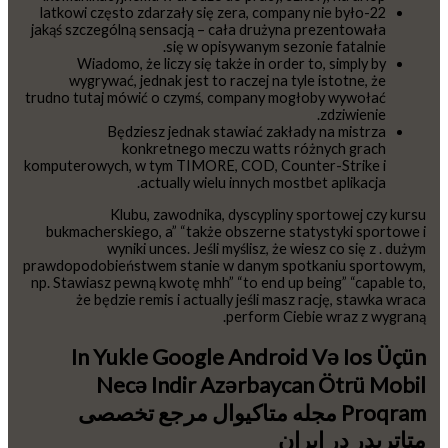
22-latkowi często zdarzały się zera, company nie było
jakąś szczególną sensacją – cała drużyna prezentowała
się w opisywanym sezonie fatalnie.
Wiadomo, że liczy się także in order to, simply by
wygrywać, jednak jest to raczej na tyle istotne, że
trudno tutaj mówić o czymś, company mogłoby wywołać
zdziwienie.
Będziesz jednak stawiać zakłady na mistrza
konkretnego meczu watts różnych grach
komputerowych, w tym TIMORE, COD, Counter-Strike i
actually wielu innych mostbet aplikacja.
Klubu, zawodnika, dyscypliny sportowej czy kursu
bukmacherskiego, a” “także obszerne statystyki sportowe i
wyniki unces. Jeśli myślisz, że wiesz co się z . dużym
prawdopodobieństwem stanie w danym spotkaniu sportowym,
np. Stawiasz pewną kwotę mhh” “to end up being” “capable to,
że będzie remis i actually jeśli masz rację, stawka wraca
perform Ciebie wraz z wygraną.
In Yukle Google Android Və Ios Üçün
Necə Indir Azərbaycan Ötrü Mobil
Proqram مجله متاکیوال مرجع تخصصی
متاتریدر در ایران