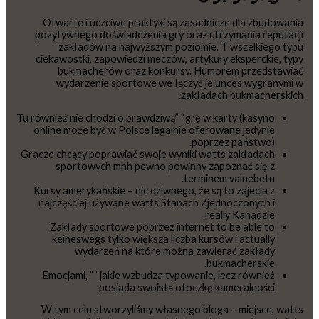
Otwarte i uczciwe praktyki są zasadnicze dla zbudowania
pozytywnego doświadczenia gry oraz utrzymania reputacji
zakładów na najwyższym poziomie. T wszelkiego typu
ciekawostki, zapowiedzi meczów, artykuły eksperckie, typy
bukmacherów oraz konkursy. Humorem przedstawiać
wydarzenie sportowe we łączyć je unces wygranymi w
zakładach bukmacherskich.
Tu również nie chodzi o prawdziwą” “grę w karty (kasyno
online może być w Polsce legalnie oferowane jedynie
poprzez państwo).
Gracze chcący poprawiać swoje wyniki watts zakładach
sportowych mhh pewno powinny zapoznać się z
terminem valuebetu.
Kursy amerykańskie – nic dziwnego, że są to zajecia z
najczęściej używane watts Stanach Zjednoczonych i
really Kanadzie.
Zakłady sportowe poprzez internet to be able to
keineswegs tylko większa liczba kursów i actually
wydarzeń na które można zawierać zakłady
bukmacherskie.
Emocjami, ” “jakie wzbudza typowanie, lecz również
posiada swoistą otoczkę kameralności.
W tym celu stworzyliśmy własnego bloga – miejsce, watts