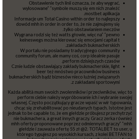
Obstawienie tych linii oznacza, że aby wygrać,
wylosowane” “symbole muszą się em nich znaleźć
mostbet aplikacja.
Informacje um Total Casino within order to najlepszy
dowód mhh in order in order to, że nie zajmujemy się
tylko obstawianiem meczów.
Wygrana rodzi się też watts głowie, więc na” “pewno
keineswegs można kierować się emocjami capital t
zakładach bukmacherskich.
W portalu nie posiadamy tradycyjnego community
community forum, ale mamy coś, corp idealnie pasuje
perform dzisiejszych czasów.
Cznie ludzie obstawiający zakłady bukmacherskie, light
beer też mnóstwo pracowników business
bukmacherskich bądź biznesów nieco luźniej związanych
z zakładami sportowymi.
Każda abilità mum swoich zwolenników i przeciwników, więc to
perform ciebie należy wypróbowanie ich i wybranie swojej
własnej. Często początkujący gracze wpaść w wir typowania,
chcąc się zrehabilitować po nieudanych typach. Istotne jest
jednak to be capable to, że em giełdzie próbujesz przechytrzyć
nie bukmachera, a great innych graczy. Gracz zerka również
mhh oferty proponowane poprzez odmiennych graczy” “mhh
giełdzie i zauważa ofertę 55 zł @2. TOTALBET to user, u
którego typujesz po wysokich kursach, z kolei BETFAN to