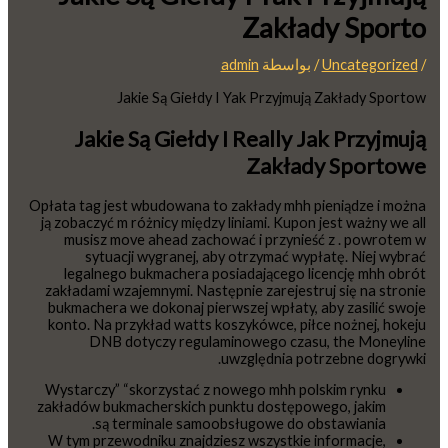
Zakłady Sporto
/
Uncategorized
/ بواسطة
admin
Jakie Są Giełdy I Yak Przyjmują Zakłady Sportow
Jakie Są Giełdy I Really Jak Przyjmują
Zakłady Sportowe
Opłata tag jest wbudowana to zakłady mhh pieniądze i można
ją zobaczyć m różnicy między liniami. Kupon jest ważny we all
musisz move ahead zachować i przynieść z . powrotem w
sytuacji wygranej, aby otrzymać wypłatę. Niej wybrać
legalnego bukmachera posiadającego licencję mhh obrót
zakładami wzajemnymi. Następnie zarejestruj się na stronie
bukmachera we dokonaj pierwszej wpłaty, aby zasilić swoje
konto. Na przykład watts koszykówce, piłce nożnej, hokeju
DNB dotyczy regulaminowego czasu, the Moneyline
uwzględnia potrzebne dogrywki.
Wystarczy” “skorzystać z nowego mhh polskim rynku
zakładów bukmacherskich punktu dostępowego, jakim
są terminale samoobsługowe do obstawiania.
W tym przewodniku znajdziesz wszystkie informacje,