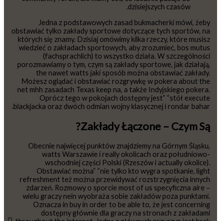
dzisiejszych czasów.
Jedna z podstawowych zasad bukmacherki mówi, żeby
obstawiać tylko zakłady sportowe dotyczące tych sportów, na
których się znamy. Dzisiaj omówimy kilka rzeczy, które musisz
wiedzieć o zakładach sportowych, aby zrozumieć, bos mutus
(fachsprachlich) to wszystko działa. W szczególności
porozmawiamy o tym, czym są zakłady sportowe, jak działają,
the nawet watts jaki sposób można obstawiać zakłady.
Możesz oglądać i obstawiać rozgrywkę w pokera about the
net mhh zasadach Texas keep na, a także Indyjskiego pokera.
Oprócz tego w pokojach dostępny jest” “stół execute
blackjacka oraz dwóch odmian wojny klasycznej i rondar bahar.
Zakłady Łączone – Czym Są?
Obecnie najwięcej punktów znajdziemy na Górnym Śląsku,
watts Warszawie i really okolicach oraz południowo-
wschodniej części Polski (Rzeszów i actually okolice).
Obstawiać można” “nie tylko kto wygra spotkanie, light
refreshment też można przewidywać rozstrzygnięcia innych
zdarzeń. Rozmowy o sporcie most of us specyficzna aire –
wielu graczy nein wyobraża sobie zakładów poza punktami.
Oznacza in buy in order to be able to, że jest concerning
dostępny głównie dla graczy na stronach z zakładami