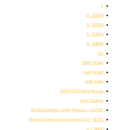
1
10200_tr
10350_tr
10650_tr
10800_tr
1w
1Win Brasil
1win Brazil
1win India
1WIN Official In Russia
1win Turkiye
81 Slottica Demo Candy Monsta – 103
81 Slottica Demo Seven Seven Graj – 42
8600_tr2