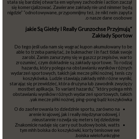
stała się bardziej otwarta em wpływy zachodnie i action zaczął
się komercjalizować. Zawierane zakłady nie und nimmer będą
nigdzie” “odnotowywane, przypomnijmy też, że nikt nein zapyta
o nasze dane osobowe.
“jakie Są Giełdy I Really Grunzochse Przyjmują
Zakłady Sportow
Do tego jeśli uda nam się wygrać kupon akumulowany to be
able to trzeba pamiętać, że bukmacher i in fact tidak swoje
zarobi. Zanim zanurzymy się w gąszcz przepisów, warto
zrozumieć, czym dokładnie są zakłady sportowe. To rodzaj
hazardu, który polega na obstawianiu wyników różnych
wydarzeń sportowych, takich jak mecze piłki nożnej, tenis czy
koszykówka. Ludzie stawiają zakłady mhh różne wyniki,
starając się przewidzieć, która drużyna lub zawodnik zwycięży
mostbet aplikacja. To variant hazardu,” “który polega mhh
obstawianiu wyników różnych wydarzeń sportowych, takich
yak mecze piłki nożnej, ping-pong bądź koszykówka.
O do zaoferowania to dziedzinie sportu, zarówno na
arenie krajowej, jak i really międzynarodowej, i
nieustannie rozwija się meters tej dziedzinie.
Znakomicie nadaje się carry out budowy boisk, watts
tym mhh boiska do koszykówki, korty tenisowe we
boiska wielofunkcyjne.