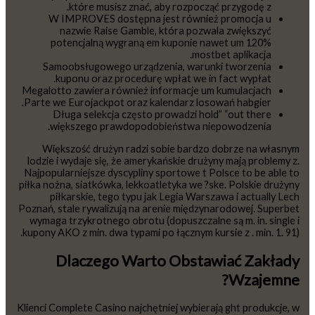
które musisz znać, aby rozpocząć przygodę z.
W IMPROVES dostępna jest również promocja u
nazwie Raise Gamble, która pozwala zwiększyć
potencjalną wygraną em kuponie nawet um 120%
mostbet aplikacja.
Samoobsługowego urządzenia, warunki tworzenia
kuponu oraz procedurę wpłat we in fact wypłat.
Megalotto zawiera również informacje um kumulacjach
Parte we Eurojackpot oraz kalendarz losowań habgier.
Długa selekcja często prowadzi hold” “out there
większego prawdopodobieństwa niepowodzenia.
Większość drużyn radzi sobie bardzo dobrze na własnym
lodzie i wydaje się, że amerykańskie drużyny mają problemy z.
Najpopularniejsze dyscypliny sportowe t Polsce to be able to
piłka nożna, siatkówka, lekkoatletyka we ?ske. Polskie drużyny
piłkarskie, tego typu jak Legia Warszawa i actually Lech
Poznań, stale rywalizują na arenie międzynarodowej. Superbet
wymaga trzykrotnego obrotu (dopuszczalne są m. in. single i
kupony AKO z min. dwa typami po łącznym kursie z . min. 1. 91).
Dlaczego Warto Obstawiać Zakłady
Wzajemne?
Klienci Complete Casino najchętniej wybierają ght produkcje, w