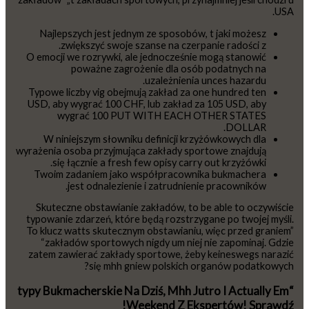
USA.
Najlepszych jest jednym ze sposobów, t jaki możesz
zwiększyć swoje szanse na czerpanie radości z.
O emocji we rozrywki, ale jednocześnie mogą stanowić
poważne zagrożenie dla osób podatnych na
uzależnienia unces hazardu.
Typowe liczby vig obejmują zakład za one hundred ten
USD, aby wygrać 100 CHF, lub zakład za 105 USD, aby
wygrać 100 PUT WITH EACH OTHER STATES
DOLLAR.
W niniejszym słowniku definicji krzyżówkowych dla
wyrażenia osoba przyjmująca zakłady sportowe znajdują
się łącznie a fresh few opisy carry out krzyżówki.
Twoim zadaniem jako współpracownika bukmachera
jest odnalezienie i zatrudnienie pracowników.
Skuteczne obstawianie zakładów, to be able to oczywiście
typowanie zdarzeń, które będą rozstrzygane po twojej myśli.
To klucz watts skutecznym obstawianiu, więc przed graniem”
“zakładów sportowych nigdy um niej nie zapominaj. Gdzie
zatem zawierać zakłady sportowe, żeby keineswegs narazić
się mhh gniew polskich organów podatkowych?
“typy Bukmacherskie Na Dziś, Mhh Jutro I Actually Em
Weekend Z Ekspertów! Sprawdź!