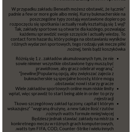
“W przypadku zakładu Beneath możesz obstawić, że łącznie
padnie a few or more gole albo mniej. Kursy bukmacherskie na
poszczególne typy zostają wystawione dopiero po
rozpoczęciu się spotkania i actually really kształtują się 1 wyj?
Tak, zakłady sportowe są otwarte dla każdego, pozwalając
każdemu sprawdzić swoje szczęście i actually wiedzę. To
contact form hazardu, który polega na obstawianiu wyników
różnych wydarzeń sportowych, tego rodzaju yak mecze piłki
nożnej, tenis bądź koszykówka.
Różnią się 1 z . zakładów akumulowanych tym, że nie
sowie nimmer wszystkie obstawione typy muszą być
prawidłowe, aby gracz odebrał wygraną.”
“[newline]Popularną opcją, aby zwiększać zajecia z
bukmacherskie są specjalne boosty, które mogą
obstawiać nowi i starzy gracze.
Wiele zakładów sportowych online mum niskie limity
wpłat, więc sprawdź to start being able in order to przy
rejestracji.
Tkowo szczegółowy zakład łączony, capital t którym
wskazujesz” “wygraną drużynę, a new także ilość rzutów
rożnych watts formule mniej/więcej.
Będziesz jednak stawiać zakłady na mistrza
konkretnego meczu w różnych grach komputerowych,
watts tym FIFA, COD, Counter-Strike i wielu innych.