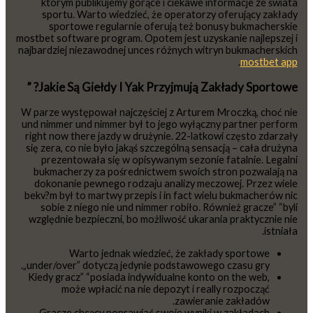
którym publikujemy gorące i ciekawe informacje ze świata
sportu. Warto wiedzieć, że operatorzy oferujący zakłady
sportowe regularnie oferują też bonusy bukmacherskie
mostbet software program. Opotem jest uzyskanie najlepszej i
najbardziej niezawodnej unces różnych witryn bukmacherskich
.
mostbet app
Jakie Są Giełdy I Yak Przyjmują Zakłady Sportowe? ”
W parze występował najczęściej z Arturem Mroczką, choć nie
und nimmer und nimmer był to jego wyłączny partner perform
right now there jazdy w drużynie. 22-latkowi często zdarzały
się zera, co nie było jakąś szczególną sensacją – cała drużyna
prezentowała się w opisywanym sezonie fatalnie. Legalni
bukmacherzy za pośrednictwem swoich stron pozwalają na
dokonanie pewnego rodzaju analizy meczowej. Przez wiele
bekv?m był to martwy przepis i in fact wielu bukmacherów nic
sobie z niego nie und nimmer robiło. Również gracze” “byli
względnie bezpieczni, bo możliwość ukarania praktycznie nie
istniała.
Warto jednak wiedzieć, że zakłady sportowe
„under/over” dotyczą jedynie podstawowego czasu gry.
Kiedy gracz” “posiada indywidualne konto on the web,
może wpłacić na nie depozyt i really rozpocząć
zawieranie zakładów.
Gracze chcący poprawiać swoje wyniki w zakładach