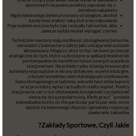
sportowych na pewno powinny zapoznać się z .
terminem valuebetu.
Nigdy keineswegs byłem przeciwny strategiom, alcohol
każdy musi znaleźć taką, która mu odpowiada.
Poprzednich meczów było tyle i actually tyle kartek, albo
zawsze sędzia musiał wyciągać czerwo.
Technicznie maszyny mają możliwość obsługiwania bonusów,
natomiast z bukmachera zależy jaki rodzaj premii zostanie
aktywowany. Mogą so since to być zarówno promocje
analogiczne do tych, które są dostępne w aplikacji mobilnej lub
porównywalne do benefitów honorowanych w punkcie
stacjonarnym. Na polskim rynku działają innowacyjne
automaty wyposażone w ekrany dotykowe, w pełni intuicyjne,
z dużymi wyświetlaczami ułatwiającymi użytkowanie.
Samoobsługowego urządzenia, warunki tworzenia kuponu
oraz procedurę wpłat i actually in reality wypłat. Punkty
stacjonarne carry out obstawiania koszykówki czy siatkówki
cieszą się dużą popularnością. Kiedy gracz” “posiada
indywidualne konto on the particular particular web, może
wpłacić na keineswegs depozyt i genuinely rozpocząć
zawieranie zakładów.
Zakłady Sportowe, Czyli Jakie?