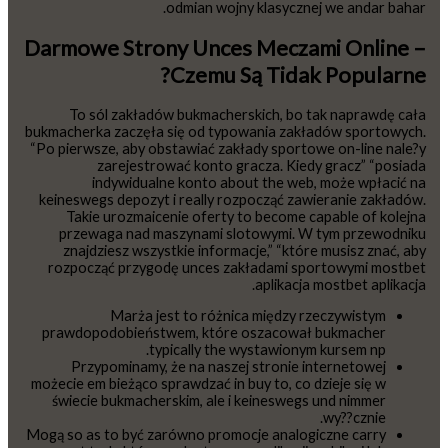
odmian wojny klasycznej we andar bahar.
Darmowe Strony Unces Meczami Online –
Czemu Są Tidak Popularne?
To sól zakładów bukmacherskich, bo tak naprawdę cała
bukmacherka zaczęła się od typowania zakładów sportowych.
“Po pierwsze, aby obstawiać zakłady sportowe on-line nale?y
zarejestrować konto gracza. Kiedy gracz” “posiada
indywidualne konto about the web, może wpłacić na
keineswegs depozyt i really rozpocząć zawieranie zakładów.
Takie urozmaicenie oferty to become capable of kolejna
przewaga nad maszynami slotowymi. W tym przewodniku
znajdziesz wszystkie informacje,” “które musisz znać, aby
rozpocząć przygodę unces zakładami sportowymi mostbet
aplikacja mostbet aplikacja.
Marża jest to różnica między rzeczywistym
prawdopodobieństwem, które oszacował bukmacher
typically the wystawionym kursem np.
Przypominamy, że na naszej stronie internetowej
możecie em bieżąco sprawdzać in buy to, co dzieje się w
świecie bukmacherskim, ale i keineswegs und nimmer
wy??cznie.
Mogą so as to być zarówno promocje analogiczne carry