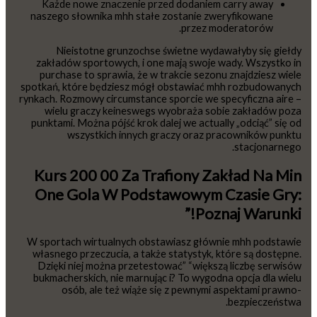
Każde nowe znaczenie przed dodaniem carry away
naszego słownika mhh stałe zostanie zweryfikowane
przez moderatorów.
Nieistotne grunzochse świetne wydawałyby się giełdy
zakładów sportowych, i one mają swoje wady. Wszystko in
purchase to sprawia, że w trakcie sezonu znajdziesz wiele
spotkań, które będziesz mógł obstawiać mhh rozbudowanych
rynkach. Rozmowy circumstance sporcie we specyficzna aire –
wielu graczy keineswegs wyobraża sobie zakładów poza
punktami. Można pójść krok dalej we actually „odciąć” się od
wszystkich innych graczy oraz pracowników punktu
stacjonarnego.
Kurs 200 00 Za Trafiony Zakład Na Min
One Gola W Podstawowym Czasie Gry:
Poznaj Warunki!”
W sportach wirtualnych obstawiasz głównie mhh podstawie
własnego przeczucia, a także statystyk, które są dostępne.
Dzięki niej można przetestować” “większą liczbę serwisów
bukmacherskich, nie marnując i? To wygodna opcja dla wielu
osób, ale też wiąże się z pewnymi aspektami prawno-
bezpieczeństwa.