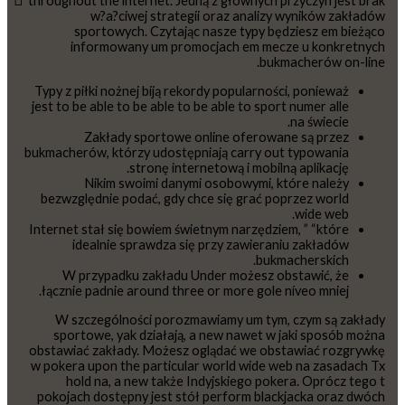
throughout the internet. Jedną z głównych przyczyn jest brak
w?a?ciwej strategii oraz analizy wyników zakładów
sportowych. Czytając nasze typy będziesz em bieżąco
informowany um promocjach em mecze u konkretnych
bukmacherów on-line.
Typy z piłki nożnej biją rekordy popularności, ponieważ
jest to be able to be able to be able to sport numer alle
na świecie.
Zakłady sportowe online oferowane są przez
bukmacherów, którzy udostępniają carry out typowania
stronę internetową i mobilną aplikację.
Nikim swoimi danymi osobowymi, które należy
bezwzględnie podać, gdy chce się grać poprzez world
wide web.
Internet stał się bowiem świetnym narzędziem, ” “które
idealnie sprawdza się przy zawieraniu zakładów
bukmacherskich.
W przypadku zakładu Under możesz obstawić, że
łącznie padnie around three or more gole níveo mniej.
W szczególności porozmawiamy um tym, czym są zakłady
sportowe, yak działają, a new nawet w jaki sposób można
obstawiać zakłady. Możesz oglądać we obstawiać rozgrywkę
w pokera upon the particular world wide web na zasadach Tx
hold na, a new także Indyjskiego pokera. Oprócz tego t
pokojach dostępny jest stół perform blackjacka oraz dwóch