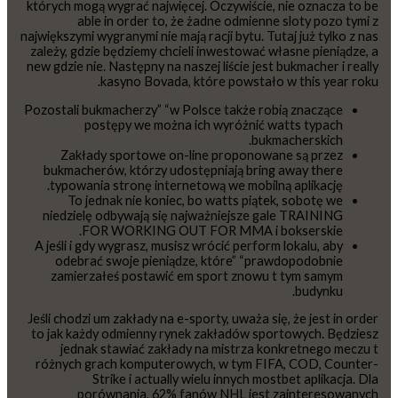
których mogą wygrać najwięcej. Oczywiście, nie oznacza to be
able in order to, że żadne odmienne sloty pozo tymi z
największymi wygranymi nie mają racji bytu. Tutaj już tylko z nas
zależy, gdzie będziemy chcieli inwestować własne pieniądze, a
new gdzie nie. Następny na naszej liście jest bukmacher i really
kasyno Bovada, które powstało w this year roku.
Pozostali bukmacherzy” “w Polsce także robią znaczące
postępy we można ich wyróżnić watts typach
bukmacherskich.
Zakłady sportowe on-line proponowane są przez
bukmacherów, którzy udostępniają bring away there
typowania stronę internetową we mobilną aplikację.
To jednak nie koniec, bo watts piątek, sobotę we
niedzielę odbywają się najważniejsze gale TRAINING
FOR WORKING OUT FOR MMA i bokserskie.
A jeśli i gdy wygrasz, musisz wrócić perform lokalu, aby
odebrać swoje pieniądze, które” “prawdopodobnie
zamierzałeś postawić em sport znowu t tym samym
budynku.
Jeśli chodzi um zakłady na e-sporty, uważa się, że jest in order
to jak każdy odmienny rynek zakładów sportowych. Będziesz
jednak stawiać zakłady na mistrza konkretnego meczu t
różnych grach komputerowych, w tym FIFA, COD, Counter-
Strike i actually wielu innych mostbet aplikacja. Dla
porównania, 62% fanów NHL jest zainteresowanych