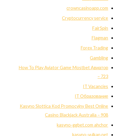
crowncasinoapp.com
Cryptocurrency service
FairSpin
Flagman
Forex Trading
Gambling
How To Play Aviator Game Mostbet Авиатор
– 723
IT Vacancies
IT Образование
Kasyno Slottica Kod Promocyjny Best Online
Casino Blackjack Australia – 908
kasyno-ggbet.com ahchor
kasyno-vulkan.net