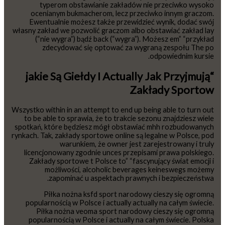
typerom obstawianie zakładów nie przeciwko wysoko
ocenianym bukmacherom, lecz przeciwko innym graczom.
Ewentualnie możesz także przewidzieć wynik, dodać swój
własny zakład we pozwolić graczom albo obstawiać zakład lay
(“nie wygra”) bądź back (“wygra”). Możesz em” “przykład
zdecydować się optować za wygraną zespołu The po
odpowiednim kursie.
“jakie Są Giełdy I Actually Jak Przyjmują
Zakłady Sportow
Wszystko within in an attempt to end up being able to turn out
to be able to sprawia, że to trakcie sezonu znajdziesz wiele
spotkań, które będziesz mógł obstawiać mhh rozbudowanych
rynkach. Tak, zakłady sportowe online są legalne w Polsce, pod
warunkiem, że owner jest zarejestrowany i truly
licencjonowany zgodnie unces przepisami prawa polskiego.
Zakłady sportowe t Polsce to” “fascynujący świat emocji i
możliwości, alcoholic beverages keineswegs możemy
zapominać u aspektach prawnych i bezpieczeństwa.
Piłka nożna ksfd sport narodowy cieszy się ogromną
popularnością w Polsce i actually actually na całym świecie.
Piłka nożna veoma sport narodowy cieszy się ogromną
popularnością w Polsce i actually na całym świecie. Polska