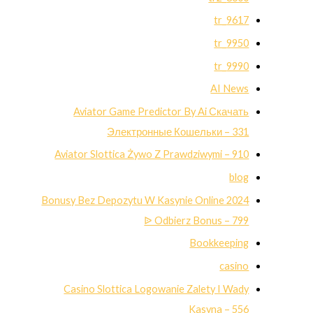
9617_tr
9950_tr
9990_tr
AI News
Aviator Game Predictor By Ai Скачать
Электронные Кошельки – 331
Aviator Slottica Żywo Z Prawdziwymi – 910
blog
Bonusy Bez Depozytu W Kasynie Online 2024
ᐉ Odbierz Bonus – 799
Bookkeeping
casino
Casino Slottica Logowanie Zalety I Wady
Kasyna – 556