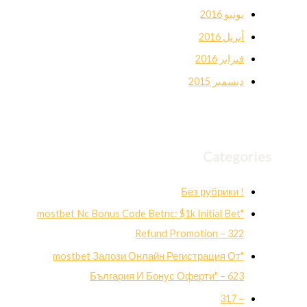
يونيو 2016
أبريل 2016
فبراير 2016
ديسمبر 2015
Categories
! Без рубрики
"mostbet Nc Bonus Code Betnc: $1k Initial Bet
Refund Promotion – 322
"mostbet Залози Онлайн Регистрация От
България И Бонус Оферти" – 623
– 317