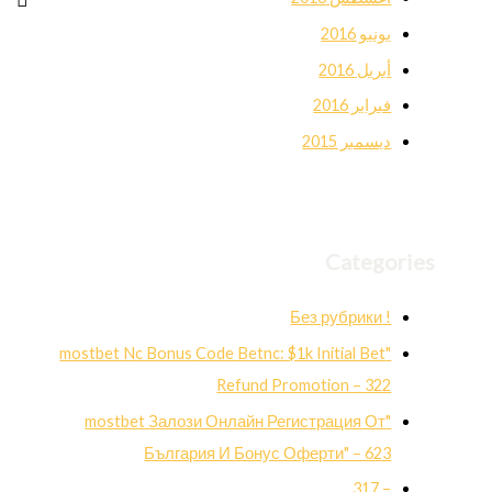
يونيو 2016
أبريل 2016
فبراير 2016
ديسمبر 2015
Categories
! Без рубрики
"mostbet Nc Bonus Code Betnc: $1k Initial Bet
Refund Promotion – 322
"mostbet Залози Онлайн Регистрация От
България И Бонус Оферти" – 623
– 317