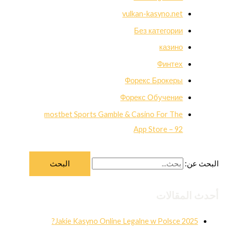
vulkan-kasyno.net
Без категории
казино
Финтех
Форекс Брокеры
Форекс Обучение
‎mostbet Sports Gamble & Casino For The
App Store – 92
البحث عن:
أحدث المقالات
Jakie Kasyno Online Legalne w Polsce 2025?