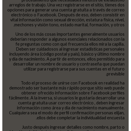
arreglos de trabajo. Una vez registrarse en el sitio, tienes dos
opciones para generar una cuenta gratuita a través de correo
electrónico o Facebook. Después de eso, deben consistir en
vital información como sexual dirección, estatura física, nivel,
mechones y visión tono, estado marital, formación, y otros.
Uno de los más cosas importantes generalmente usuarios
deberían responder a algunos esenciales relacionados con la
fe preguntas como con qué frecuencia ellos mira la capilla.
Deben ser cuidadosos al ingresar estadísticas personales
incluyendo área (código postal y país), básico y último nombre
y día de nacimiento. A partir de entonces, ellos permitido para
desarrollar un nombre de usuario y contraseña que puedan
utilizar para registrarse para sus cuentas en el futuro
previsible.
Todo el proceso de unirse con Facebook en realidad ha
demostrado ser bastante más rápido porque sitio web puede
obtener ofrecido información sobre Facebook perfiles
fácilmente. A la inversa, si usuarios le gustaría desarrollar una
cuenta gratuita usar correo electrónico , deben ingresar
información como área y día de nacimiento manualmente.
Cualquiera sea el modo de perfil confirmación personas elijan,
ellos debe completar la individualidad encuesta.
Justo después ingresar detalles como nombre, parto o