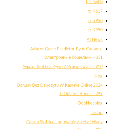
8600_tr2
9617_tr
9950_tr
9990_tr
AI News
Aviator Game Predictor By Ai Скачать
Электронные Кошельки – 331
Aviator Slottica Żywo Z Prawdziwymi – 910
blog
Bonusy Bez Depozytu W Kasynie Online 2024
ᐉ Odbierz Bonus – 799
Bookkeeping
casino
Casino Slottica Logowanie Zalety I Wady