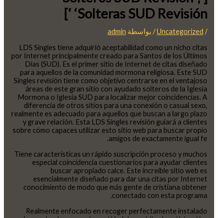
‘Solteras SUD Revisión ‘]
/
Uncategorized
/ بواسطة
admin
LDS Singles tiene adquirió aceptabilidad como un nicho citas
por Internet principalmente creado para Santos de los Últimos
Días (SUD). Es el primer sitio de Internet de citas diseñado
para aquellos de la comunidad mormona religiosa. Este SUD
Singles revisión tiene como objetivo centrarse en el ventajoso
áreas de este gran sitio con ayudado solteros de la Iglesia
Mormona o Iglesia SUD para localizar mejor coincidencias. A
diferencia de otros sitios para una conexión o casual sexo,
realmente es adecuado para aquellos que buscan a largo plazo
y grave relación. Esta LDS Singles revisión guiará a clientes
sobre cómo capaces utilizar esto sitio web para buscar propio
amigos de exactamente igual fe.
Tiene características un rápido suscripción proceso y muchos
especial coincidencia cuestionarios para ayudar clientes
buscar apropiado calce. Este increíble sitio web es
esencialmente diseñado para dar una citas por Internet
conocimiento de modo que más gente de cristiana obtener
conectado con esta programa.
Realmente enfocado en recoger perfectamente instalado