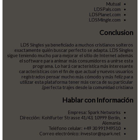
Mutual
LDSPals.com
LDSPlanet.com
LDSMingle.com
Conclusion
LDS Singles ya beneficiado a muchos cristianos solteros
exactamente quién buscar perfecto se adapta. LDS Singles
sigue teniendo mucho para mejorar el sitio de Internet además
el software para animar más consumidores a unirse esta
programa. Lo hará característica más interesante
características con el fin de que actual y nuevos usuarios
registrados pensar mucho más cómodo y más feliz para
utilizar esta plataforma tener más cerca de su particular
perfecta trajes desde la comunidad cristiana}.
Hablar con Información
Empresa: Spark Networks
Dirección: Kohlfurter Strasse 41/43, 10999 Berlín,
Alemania
Teléfono celular: +49 30 991949510
Correo electrónico: investor@spark.net