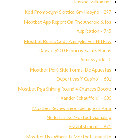
kasyno-vulkan.net
Kod Promocyjny Slottica Gry Kasyno – 297
Mostbet App Report On The Android & Ios
Application – 745
Mostbet Bonus Code Amnyxlm For Nfl Few
Days 7: $200 Broncos-saints Bonus
Amnewyork – 0
Mostbet Perú Sitio Formal De Apuestas
Deportivas Y Casino" – 601
Mostbet Pga Shining Round 4 Chances Boost:
Xander Schauffele" – 636
Mostbet Review Beoordeling Van Para
Nederlandse Mostbet Gambling
Establishment" – 871
Mostbet Usa Where Is Mostbet Lawful In