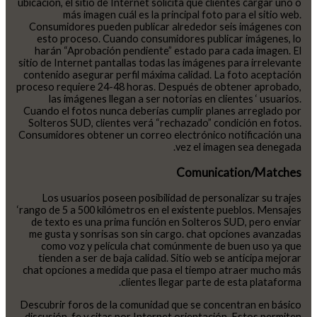
ubicación, el sitio de Internet solicita que clientes cargar uno o
más imagen cuál es la principal foto para el sitio web.
Consumidores pueden publicar alrededor seis imágenes con
esto proceso. Cuando consumidores publicar imágenes, lo
harán “Aprobación pendiente” estado para cada imagen. El
sitio de Internet pantallas todas las imágenes para irrelevante
contenido asegurar perfil máxima calidad. La foto aceptación
proceso requiere 24-48 horas. Después de obtener aprobado,
las imágenes llegan a ser notorias en clientes ‘ usuarios.
Cuando el fotos nunca deberías cumplir planes arreglado por
Solteros SUD, clientes verá “rechazado” condición en fotos.
Consumidores obtener un correo electrónico notificación una
vez el imagen sea denegada.
Comunication/Matches
Los usuarios poseen posibilidad de personalizar su trajes
‘rango de 5 a 500 kilómetros en el existente pueblos. Mensajes
de texto es una prima función en Solteros SUD, pero enviar
me gusta y sonrisas son sin cargo. chat opciones avanzadas
como voz y película chat comúnmente de buen uso ya que
tienden a ser de baja calidad. Sitio web se anticipa mejorar
chat opciones a medida que pasa el tiempo atraer mucho más
clientes llegar parte de esta plataforma.
Descubrir foros de la comunidad que se concentran en básico
discusión, fe y citas por Internet orientación. Estos permiten