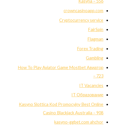
Kasyna – 556
crowncasinoapp.com
Cryptocurrency service
FairSpin
Flagman
Forex Trading
Gambling
How To Play Aviator Game Mostbet Авиатор
– 723
IT Vacancies
IT Образование
Kasyno Slottica Kod Promocyjny Best Online
Casino Blackjack Australia – 908
kasyno-ggbet.com ahchor