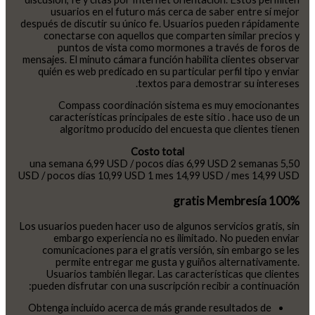
usuarios en el futuro más cerca de saber entre sí mejor
después de discutir su único fe. Usuarios pueden rápidamente
conectarse con aquellos que comparten similar precios y
puntos de vista como mormones a través de foros de
mensajes. El minuto cámara función habilita clientes observar
quién es web predicado en su particular perfil tipo y enviar
textos para demostrar su intereses.
Compass coordinación sistema es muy emocionantes
características principales de este sitio . hace uso de un
algoritmo producido del encuesta que clientes tienen
Costo total
una semana 6,99 USD / pocos días 6,99 USD 2 semanas 5,50
USD / pocos días 10,99 USD 1 mes 14,99 USD / mes 14,99 USD
100% gratis Membresía
Los usuarios pueden hacer uso de algunos servicios gratis, sin
embargo experiencia no es ilimitado. No pueden enviar
comunicaciones para el gratis versión, sin embargo se les
permite entregar me gusta y guiños alternativamente.
Usuarios también llegar. Las características que clientes
pueden disfrutar con una suscripción recibir a continuación:
Obtenga incluido acerca de más grande resultados de