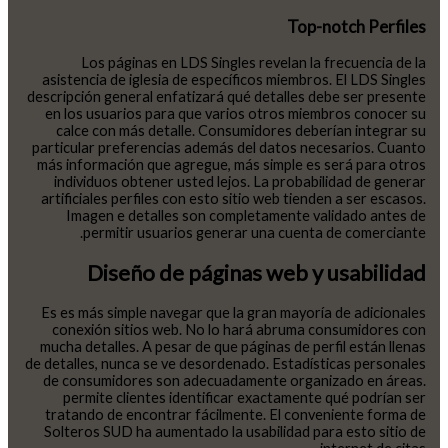
Top-notch Perfiles
Los páginas en LDS Singles revelan la frecuencia de la
asistencia de iglesia de específicos miembros. El LDS Singles
descripción general enfatizará qué detalles debe ser presente
en los usuarios para que varios otros miembros conocer su
calce con más detalle. Consumidores deberían integrar su
particular preferencias además del datos necesarios. Cuanto
más información que agregue, más simple es será para otros
individuos obtener usted lejos. La probabilidad de generar
artificiales perfiles con esto sitio web tienden a ser escasos.
Imagen e detalles son completamente validado antes de
permitir usuarios generar una cuenta de comerciante.
Diseño de páginas web y usabilidad
Es es más simple navegar que la gran mayoría de adicionales
conexión sitios web. No lo hará abruma consumidores con
mucha detalles. A pesar de que páginas de perfil están llenas
de detalles, nunca se ve desordenado. Estadísticas personales
de consumidores son adecuadamente organizado en áreas.
permite clientes identificar exactamente qué podrían ser
tratando de encontrar fácilmente. El conveniente forma de
Solteros SUD ha aumentado la usabilidad para esto sitio de