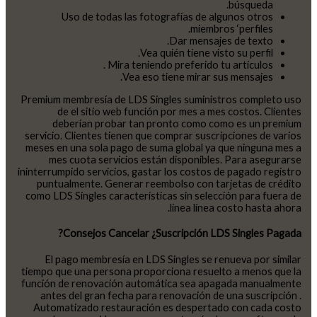
búsqueda.
Uso de todas las fotografías de algunos otros
miembros ‘perfiles.
Dar mensajes de texto.
Vea quién tiene visto su perfil.
Mira teniendo preferido tu artículos .
Vea eso tiene mirar sus mensajes.
Premium membresía de LDS Singles suministros completo uso
de el sitio web función por mes a mes costos. Clientes
deberían probar tan pronto como como es un premium
servicio. Clientes tienen que comprar suscripciones de varios
meses en una sola pago de suma global ya que ninguna mes a
mes cuota servicios están disponibles. Para asegurarse
ininterrumpido servicios, gastar los costos de pagado registro
puntualmente. Generar reembolso con tarjetas de crédito
como LDS Singles características sin selección para fuera de
línea línea costo hasta ahora.
Consejos Cancelar ¿Suscripción LDS Singles Pagada?
El pago membresía en LDS Singles se renueva por similar
tiempo que una persona proporciona resuelto a menos que la
función de renovación automática sea apagada manualmente
antes del gran fecha para renovación de una suscripción .
Automatizado restauración es despertado con cada costo