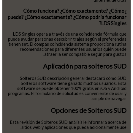
internet de citas.
¿Cómo funciona? ¿Cómo exactamente? ¿Cómo
puede? ¿Cómo exactamente? ¿Cómo podría funcionar
LDS Singles?
LDS Singles opera a través de una coincidencia fórmula que
puede ayudar personas descubrir trajes según el preferencias
tienen set. El compás coincidencia sistema proporciona rutina
recomendaciones para diferentes usuarios quién puede
atraer la ser compatible según para gustos.
Aplicación para solteros SUD
Solteros SUD descripción general destacará cómo SUD
Solteros software tiene ganado muchos usuarios. Esta
software se puede obtener 100% gratis en iOS y Android
programas. El formulario de solicitud es conveniente de usar y
simple de navegar.
Opciones de Solteros SUD
Esta revisión de Solteros SUD análisis le informará acerca de
sitios web y aplicaciones que pueda adicionalmente use.