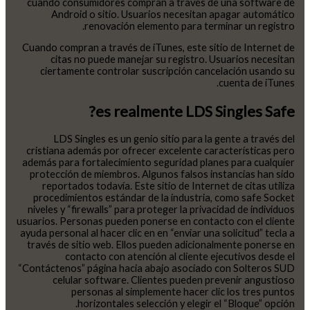
cuando consumidores compran a través de una software de
Android o sitio. Usuarios necesitan apagar automático
renovación elemento para terminar un registro.
Cuando compran a través de iTunes, este sitio de Internet de
citas no puede manejar su registro. Usuarios necesitan
ciertamente controlar suscripción cancelación usando su
cuenta de iTunes.
es realmente LDS Singles Safe?
LDS Singles es un genio sitio para la gente a través del
cristiana además por ofrecer excelente características pero
además para fortalecimiento seguridad planes para cualquier
protección de miembros. Algunos falsos instancias han sido
reportados todavía. Este sitio de Internet de citas utiliza
procedimientos estándar de la industria, como safe Socket
niveles y “firewalls” para proteger la privacidad de individuos
usuarios. Personas pueden ponerse en contacto con el cliente
ayuda personal al hacer clic en en “enviar una solicitud” tecla a
través de sitio web. Ellos pueden adicionalmente ponerse en
contacto con atención al cliente ejecutivos desde el
“Contáctenos” página hacia abajo asociado con Solteros SUD
celular software. Clientes pueden prevenir angustioso
personas al simplemente hacer clic los tres puntos
horizontales selección y elegir el “Bloque” opción.