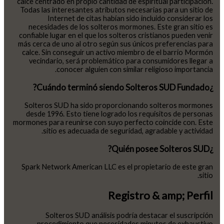
calce centrado en propio cantidad de espiritual participación.
Todas las interesantes atributos necesarias para un sitio de
Internet de citas habían sido incluido considerar los
necesidades de los solteros mormones. Este gran sitio es
confiable lugar en el que los solteros cristianos pueden venir
más cerca de uno al otro según sus únicos preferencias para
calce. Sin conseguir un activo miembro de el barrio Mormón
vecindario, será problemático para consumidores llegar a
conocer alguien con similar religioso importancia.
¿Cuándo terminó siendo Solteros SUD Fundado?
Solteros SUD ha sido proporcionando solteros mormones
desde 1996. Esto tiene logrado los requisitos de personas
mormones para reunirse con suyo perfecto coincide con. Este
sitio es adecuada de seguridad, agradable y actividad.
¿Quién posee Solteros SUD?
Spark Network American LLC es el propietario de este gran
sitio.
Registro & amp; Perfil
Solteros SUD análisis podría destacar el suscripción
procedimiento que necesidades minutos de exhaustivo