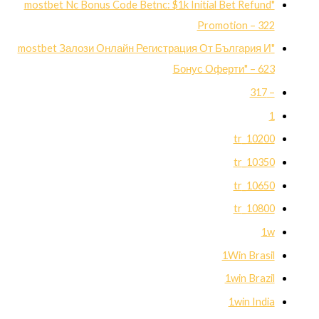
"mostbet Nc Bonus Code Betnc: $1k Initial Bet Refund
Promotion – 322
"mostbet Залози Онлайн Регистрация От България И
Бонус Оферти" – 623
– 317
1
10200_tr
10350_tr
10650_tr
10800_tr
1w
1Win Brasil
1win Brazil
1win India