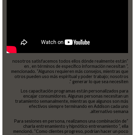
“nosotros satisfacemos todos ellos dónde realmente están
en , en términos de específico información necesitan “,
mencionado. “Algunos requieren más consejos, mientras que
otros pueden uso más espiritual y poder trabajo; nosotros
generar lo que sea necesiten “.
Los capacitación programas están personalizados para
encajar consumidores. Algunas personas necesitan un
tratamiento semanalmente, mientras que algunos son más
efectivos siempre terminando en Addison cada uno
alternativo semana.
“Para sesiones en persona, realizamos una combinación de
charla entrenamiento y hipnótico entrenamiento “, ella
mencionó. “Como clientes progreso, podrían hacer un poco