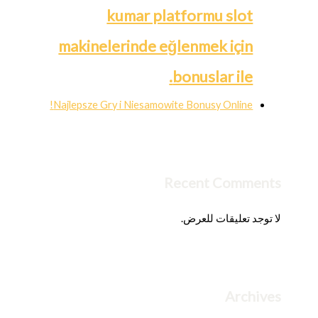
kumar platformu slot
makinelerinde eğlenmek için
bonuslar ile.
Najlepsze Gry i Niesamowite Bonusy Online!
Recent Comments
لا توجد تعليقات للعرض.
Archives