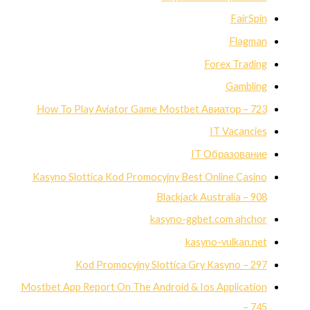
FairSpin
Flagman
Forex Trading
Gambling
How To Play Aviator Game Mostbet Авиатор – 723
IT Vacancies
IT Образование
Kasyno Slottica Kod Promocyjny Best Online Casino
Blackjack Australia – 908
kasyno-ggbet.com ahchor
kasyno-vulkan.net
Kod Promocyjny Slottica Gry Kasyno – 297
Mostbet App Report On The Android & Ios Application
– 745