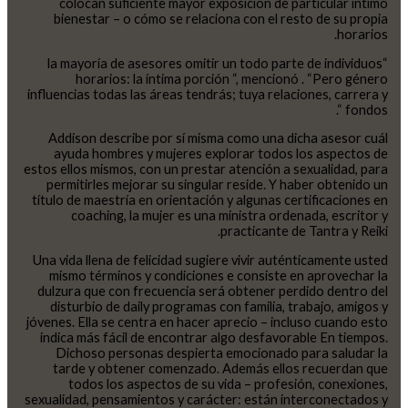
colocan suficiente mayor exposición de particular íntimo
bienestar – o cómo se relaciona con el resto de su propia
horarios.
“la mayoría de asesores omitir un todo parte de individuos
horarios: la íntima porción “, mencionó . “Pero género
influencias todas las áreas tendrás; tuya relaciones, carrera y
fondos “.
Addison describe por sí misma como una dicha asesor cuál
ayuda hombres y mujeres explorar todos los aspectos de
estos ellos mismos, con un prestar atención a sexualidad, para
permitirles mejorar su singular reside. Y haber obtenido un
título de maestría en orientación y algunas certificaciones en
coaching, la mujer es una ministra ordenada, escritor y
practicante de Tantra y Reiki.
Una vida llena de felicidad sugiere vivir auténticamente usted
mismo términos y condiciones e consiste en aprovechar la
dulzura que con frecuencia será obtener perdido dentro del
disturbio de daily programas con familia, trabajo, amigos y
jóvenes. Ella se centra en hacer aprecio – incluso cuando esto
indica más fácil de encontrar algo desfavorable En tiempos.
Dichoso personas despierta emocionado para saludar la
tarde y obtener comenzado. Además ellos recuerdan que
todos los aspectos de su vida – profesión, conexiones,
sexualidad, pensamientos y carácter: están interconectados y