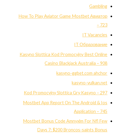
Gambling
How To Play Aviator Game Mostbet Авиатор
– 723
IT Vacancies
IT Образование
Kasyno Slottica Kod Promocyjny Best Online
Casino Blackjack Australia – 908
kasyno-ggbet.com ahchor
kasyno-vulkan.net
Kod Promocyjny Slottica Gry Kasyno – 297
Mostbet App Report On The Android & Ios
Application – 745
Mostbet Bonus Code Amnyxlm For Nfl Few
Days 7: $200 Broncos-saints Bonus