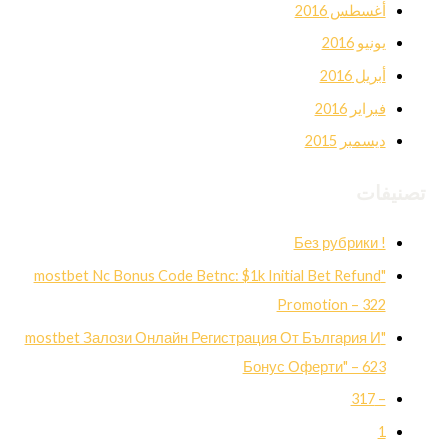
أغسطس 2016
يونيو 2016
أبريل 2016
فبراير 2016
ديسمبر 2015
تصنيفات
! Без рубрики
"mostbet Nc Bonus Code Betnc: $1k Initial Bet Refund
Promotion – 322
"mostbet Залози Онлайн Регистрация От България И
Бонус Оферти" – 623
– 317
1