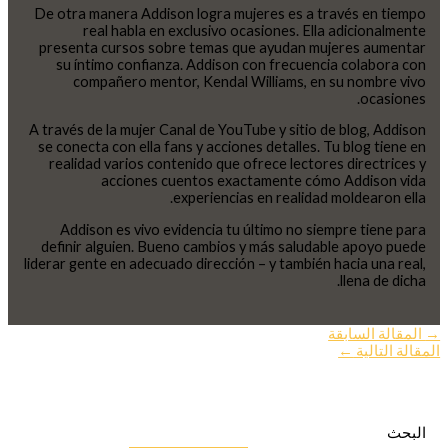
De otra manera Addison logra mujeres es a través en tiempo
real habla en exclusivo ocasiones. Ella adicionalmente
presenta cursos sobre temas que ayudan mujeres aumentar
su íntimo confianza. Addison con frecuencia colabora con
compañero mentor, Kendal Williams, en su nombre vivo
ocasiones.
A través de la mujer Canal de YouTube y sitio de blog, Addison
se conecta con ella fans y acciones detalles. Tu blog tiene en
realidad varios contenido que ofrece lectores directrices y
acciones cuentos exactamente cómo Addison vida
experiencias en realidad moldearon ella.
Addison es vivo evidencia tu último no siempre tiene para
definir alguien. Bueno cambios y más saludable apoyo puede
liderar gente en adecuado dirección – y también hacia una real,
llena de dicha.
→
المقالة السابقة
المقالة التالية
←
البحث