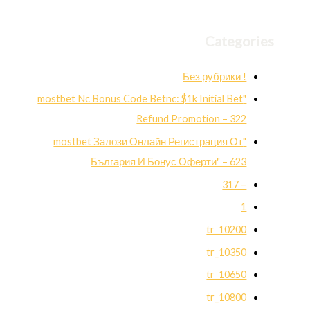
Categories
! Без рубрики
"mostbet Nc Bonus Code Betnc: $1k Initial Bet
Refund Promotion – 322
"mostbet Залози Онлайн Регистрация От
България И Бонус Оферти" – 623
– 317
1
10200_tr
10350_tr
10650_tr
10800_tr