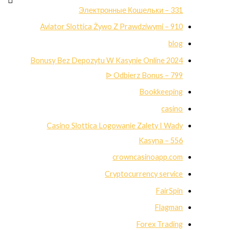
Электронные Кошельки – 331
Aviator Slottica Żywo Z Prawdziwymi – 910
blog
Bonusy Bez Depozytu W Kasynie Online 2024
ᐉ Odbierz Bonus – 799
Bookkeeping
casino
Casino Slottica Logowanie Zalety I Wady
Kasyna – 556
crowncasinoapp.com
Cryptocurrency service
FairSpin
Flagman
Forex Trading