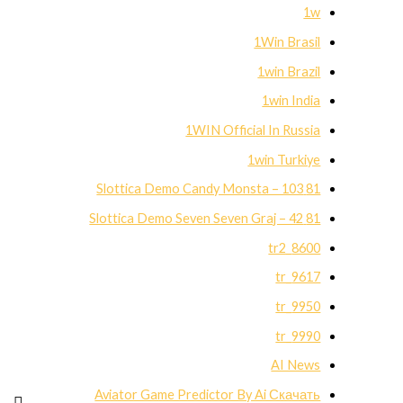
1w
1Win Brasil
1win Brazil
1win India
1WIN Official In Russia
1win Turkiye
81 Slottica Demo Candy Monsta – 103
81 Slottica Demo Seven Seven Graj – 42
8600_tr2
9617_tr
9950_tr
9990_tr
AI News
Aviator Game Predictor By Ai Скачать