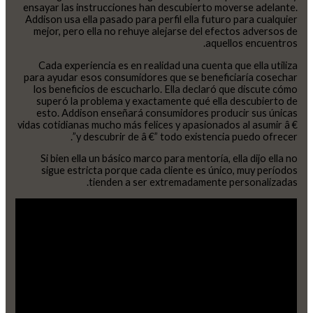
ensayar las instrucciones han descubierto moverse adelante.
Addison usa ella pasado para perfil ella futuro para cualquier
mejor, pero ella no rehuye alejarse del efectos adversos de
aquellos encuentros.
Cada experiencia es en realidad una cuenta que ella utiliza
para ayudar esos consumidores que se beneficiaría cosechar
los beneficios de escucharlo. Ella declaró que discute cómo
superó la problema y exactamente qué ella descubierto de
esto. Addison enseñará consumidores producir sus únicas
vidas cotidianas mucho más felices y apasionados al asumir â €
”y descubrir de â €” todo existencia puedo ofrecer.
Si bien ella un básico marco para mentoría, ella dijo ella no
sigue estricta porque cada cliente es único, muy períodos
tienden a ser extremadamente personalizadas.