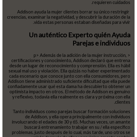
requieren cuidados.
Addison ayuda la mujer clientes borrar su único restringir ​​
creencias, examinar la negatividad, y descubrir la duración de la
vida estas personas estaban diseñadas para vivir.
Un auténtico Experto quién Ayuda
Parejas e individuos
< p> Además de la adición de la mujer instrucción,
certificaciones y conocimiento, Addison declaró que entrena
desde un lugar de reconocimiento y comprensión. Ella es hábil
sexual mal uso y violación. Ella quizás no haber experimentado
cada escenario que conoce junto con ella consumidores, pero
Addison tiene administrado suficiente dificultad que ella puede
confiadamente usar qué esta dama ha descubierto obtener un
optimista impacto en otros. El método de Addison es genuino
y reflexivo, todavía ella realmente es clara y próxima con ella
clientes.
Tanto individuos como parejas buscar formación soluciones
de Addison, y ella opera principalmente con individuos
involucrando el edades de 30 y 65. Muchas veces, un amante
buscará entrenamiento trabajar en su / ella específico
problemas, justo después de lo cual, más tarde, uno otros se