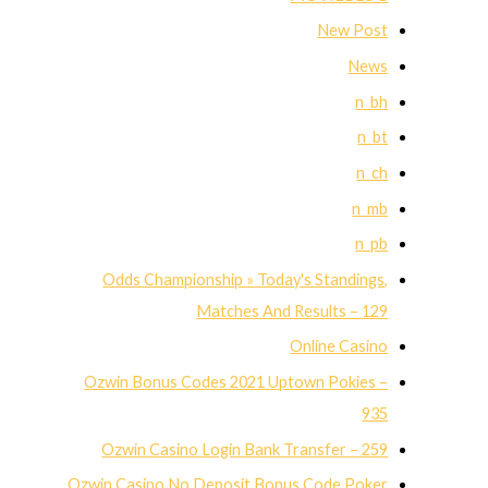
New Post
News
n_bh
n_bt
n_ch
n_mb
n_pb
Odds Championship » Today's Standings,
Matches And Results – 129
Online Casino
Ozwin Bonus Codes 2021 Uptown Pokies –
935
Ozwin Casino Login Bank Transfer – 259
Ozwin Casino No Deposit Bonus Code Poker