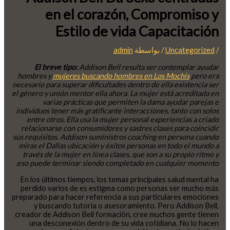
en el corazón, Compromiso y
Estilo de vida Capacitación
/
Uncategorized
/ بواسطة
admin
El breve tipo:
Addison Bell resulta ser contemplar ayudar
hombres y
mujeres buscando hombres en Los Mochis
pero era
necesario para superar dificultades dentro de ella existencia ser
el género y unión mentor ella ahora. La mujer está acreditada en
varias prácticas que permiten la dama ayudar parejas e
individuos tener más gratificante interacciones, tanto con solos
entre otros. Ella usa la mujer personal experiencias a criado
relacionarse con consumidores y sastres clases para coincidir
sus requisitos. Addison suministros coaching en persona cuando
miras el Dallas ubicación y éxitos personas en todo el mundo a
través de la mujer en línea clases, que son a su propio ritmo y
eso puede terminar siendo completado en cualquier momento.
En los últimos tiempos, los temas principales salud mental ha
perdido varios de es estigma como personas ser mucho más
preparado para hacer referencia a sus particulares emociones
y buscando tutoría o asesoramiento. Pero Addison Bell,
creador de Addison Bell formación, cree muchos gente tienen
una desconexión dentro de su vida cotidiana. No lo hacen