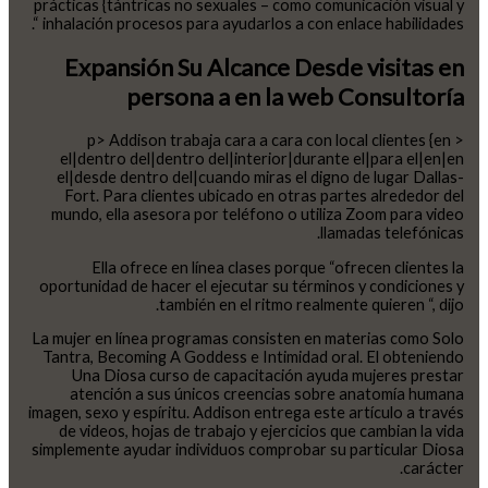
prácticas {tántricas no sexuales – como comunicación visual y
inhalación procesos para ayudarlos a con enlace habilidades “.
Expansión Su Alcance Desde visitas en
persona a en la web Consultoría
< p> Addison trabaja cara a cara con local clientes {en
el|dentro del|dentro del|interior|durante el|para el|en|en
el|desde dentro del|cuando miras el digno de lugar Dallas-
Fort. Para clientes ubicado en otras partes alrededor del
mundo, ella asesora por teléfono o utiliza Zoom para video
llamadas telefónicas.
Ella ofrece en línea clases porque “ofrecen clientes la
oportunidad de hacer el ejecutar su términos y condiciones y
también en el ritmo realmente quieren “, dijo.
La mujer en línea programas consisten en materias como Solo
Tantra, Becoming A Goddess e Intimidad oral. El obteniendo
Una Diosa curso de capacitación ayuda mujeres prestar
atención a sus únicos creencias sobre anatomía humana
imagen, sexo y espíritu. Addison entrega este artículo a través
de videos, hojas de trabajo y ejercicios que cambian la vida
simplemente ayudar individuos comprobar su particular Diosa
carácter.