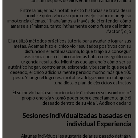
unirán después de ellos vean único amante cambio.
Entre la mujer más notable éxito historias se trata de un
hombre quién vino a su por consejos sobre manejo su
impotencia dilemas. “Trabajamos a través de él entender cómo
amarse a sí mismos, tanto íntimamente como fuera del íntimo
factor “, dijo.
Ella utilizó métodos prácticos tutoría para ayudarlo lograr sus
metas. Además hizo el chico vio resultados positivos con su
disfunción eréctil masculina, lo que trajo a a conseguir
asistencia, pero el chico además había conseguido una
urgencia resultado. Mientras que aprendió cómo ser su
auténtico hogar, controlar su existencia, y buscar lo que sea él
deseado, el chico adicionalmente perdido mucho más que 100
peso. Y luego él logró esa notable adelgazamiento abajo sin
una dieta o plan de ejercicios estrictos.
“Él se movió hacia su conciencia de él mismo y su asombroso
propio energía y tomó poder sobre exactamente qué él
deseado dentro de su vida “, Addison declaró.
Sesiones individualizadas basadas en
individual Experiencia
Algunas individuos les gustaría dejar su pasado detrás y