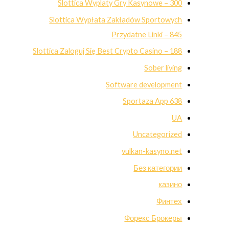
Slottica Wyplaty Gry Kasynowe – 300
Slottica Wypłata Zakładów Sportowych
Przydatne Linki – 845
Slottica Zaloguj Się Best Crypto Casino – 188
Sober living
Software development
Sportaza App 638
UA
Uncategorized
vulkan-kasyno.net
Без категории
казино
Финтех
Форекс Брокеры