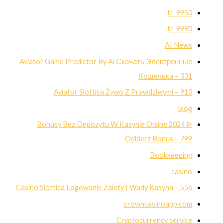
9950_tr
9990_tr
AI News
Aviator Game Predictor By Ai Скачать Электронные
Кошельки – 331
Aviator Slottica Żywo Z Prawdziwymi – 910
blog
Bonusy Bez Depozytu W Kasynie Online 2024 ᐉ
Odbierz Bonus – 799
Bookkeeping
casino
Casino Slottica Logowanie Zalety I Wady Kasyna – 556
crowncasinoapp.com
Cryptocurrency service